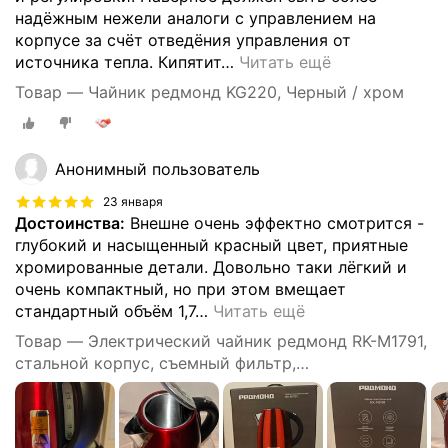
надёжным нежели аналоги с управлением на
корпусе за счёт отведёния управления от
источника тепла. Кипятит
…
Читать ещё
Товар — Чайник редмонд KG220, Черный / хром
Анонимный пользователь
23 января
Достоинства:
Внешне очень эффектно смотрится -
глубокий и насыщенный красный цвет, приятные
хромированные детали. Довольно таки лёгкий и
очень компактный, но при этом вмещает
стандартный объём 1,7
…
Читать ещё
Товар — Электрический чайник редмонд RK-M1791,
стальной корпус, съемный фильтр,
автоотключение, вращение на 360°, 1,7 л, 2100 Вт