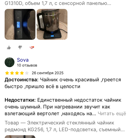
G1310D, объем 1,7 л, с сенсорной панелью
управления
Sova
10 отзывов
26 сентября 2025
Достоинства:
Чайник очень красивый ,греется
быстро ,пришло всё в целости
Недостатки:
Единственный недостаток чайник
очень шумный. При нагревании звучит как
взлетающий вертолет ,находясь на
…
Читать ещё
Товар — Электрический стеклянный чайник
редмонд KG256, 1,7 л, LED-подсветка, съемный
фильтр, термостойкий, вращение 360, 2200 Вт