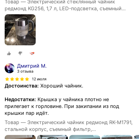
Товар — Электрический стеклянный чайник
редмонд KG256, 1,7 л, LED-подсветка, съемный
фильтр, термостойкий, вращение 360, 2200 Вт
Дмитрий М.
3 отзыва
12 июля
Достоинства:
Хороший чайник.
Недостатки:
Крышка у чайника плотно не
прилегает к горловине. При закипании из под
крышки пар идëт.
Товар — Электрический чайник редмонд RK-M1791,
стальной корпус, съемный фильтр,
автоотключение, вращение на 360°, 1,7 л, 2100 Вт