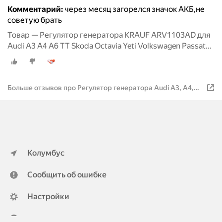
Комментарий:
через месяц загорелся значок АКБ,не
советую брать
Товар — Регулятор генератора KRAUF ARV1103AD для
Audi A3 A4 A6 TT Skoda Octavia Yeti Volkswagen Passat
Tiguan Scirocco Seat Exeo Leon
Больше отзывов про Регулятор генератора Audi A3, A4,
A6, TT / Skoda Octavia, Yeti / Volkswagen Passat, Tiguan,
Scirocco
Колумбус
Сообщить об ошибке
Настройки
ya.ru