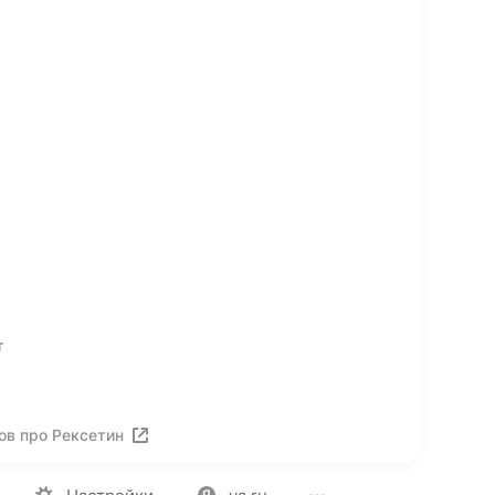
т
ов про Рексетин
ия
Вакансии
Лицензия на использование
Политика конф