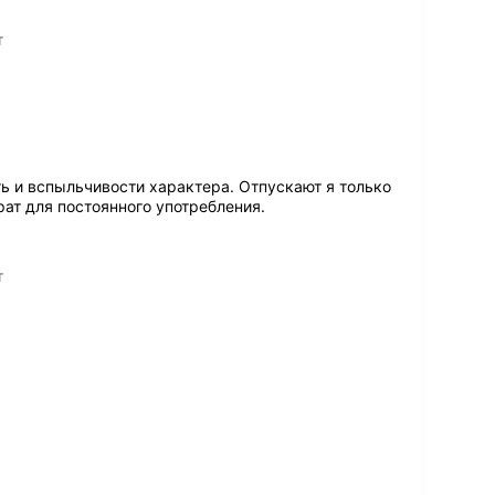
т
 и вспыльчивости характера. Отпускают я только
рат для постоянного употребления.
т