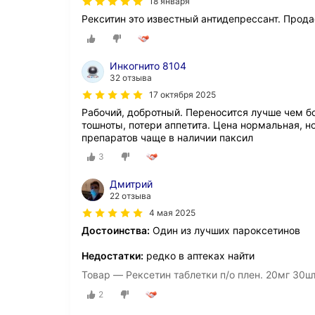
18 января
Рекситин это известный антидепрессант. Прода
Инкогнито 8104
32 отзыва
17 октября 2025
Рабочий, добротный. Переносится лучше чем б
тошноты, потери аппетита. Цена нормальная, н
препаратов чаще в наличии паксил
3
Дмитрий
22 отзыва
4 мая 2025
Достоинства:
Один из лучших пароксетинов
Недостатки:
редко в аптеках найти
Товар — Рексетин таблетки п/о плен. 20мг 30ш
2