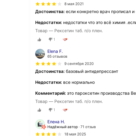
8 мая 2021
Достоинства:
если конкретно врач прописал и 
Недостатки:
недостатки что это всё химия .ес
Товар — Рексетин таб. п/о плен.
1
Elena F.
65 отзывов
9 сентября 2020
Достоинства:
базовый антидепрессант
Недостатки:
все нормально
Комментарий:
это пароксетин производства Ве
Товар — Рексетин таб. п/о плен.
1
Елена Н.
Надёжный автор
71 отзыв
18 мая 2025