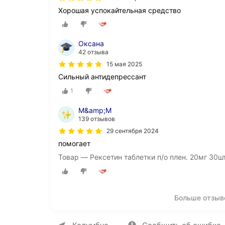
Хорошая успокайтельная средство
Оксана
42 отзыва
15 мая 2025
Сильный антидепрессант
1
M&amp;M
139 отзывов
29 сентября 2024
помогает
Товар — Рексетин таблетки п/о плен. 20мг 30ш
Больше отзыв
О компании
Коммерческие предложен