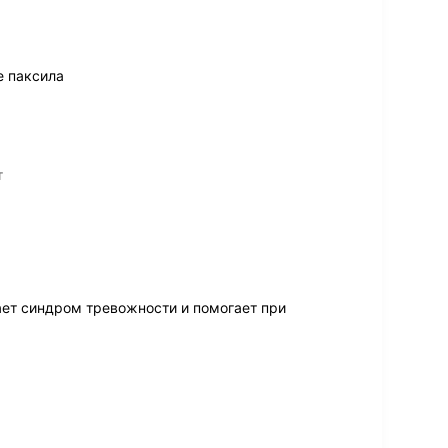
е паксила
т
ает синдром тревожности и помогает при