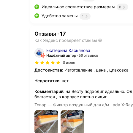
Идеальное соответствие размерам
8
Удобство замены
1
Отзывы
·
17
Как Яндекс проверяет отзывы
Екатерина Касьянова
Надёжный автор
56 отзывов
8 июня
Достоинства:
Изготовление , цена , цпаковка
Недостатки:
нет
Комментарий:
на Весту подходит идеально. Оди
болтается , в корпусе плотно сидит
Товар — Фильтр воздушный для а/м Lada X-Ray,