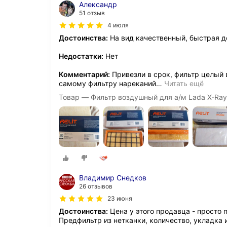
Александр
51 отзыв
4 июля
Достоинства:
На вид качественный, быстрая до
Недостатки:
Нет
Комментарий:
Привезли в срок, фильтр целый в
самому фильтру нареканий
…
Читать ещё
Товар — Фильтр воздушный для а/м Lada X-Ray,
Владимир Снедков
26 отзывов
23 июня
Достоинства:
Цена у этого продавца - просто 
Предфильтр из нетканки, количество, укладка 