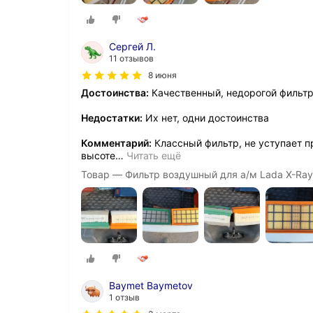
Сергей Л.
11 отзывов
8 июня
Достоинства:
Качественный, недорогой фильт
Недостатки:
Их нет, одни достоинства
Комментарий:
Классный фильтр, не уступает п
высоте
…
Читать ещё
Товар — Фильтр воздушный для а/м Lada X-Ray,
Baymet Baymetov
1 отзыв