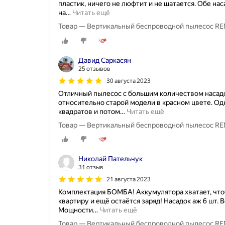
пластик, ничего не люфтит и не шатается. Обе на
на
…
Читать ещё
Товар — Вертикальный беспроводной пылесос REME
Давид Саркасян
25 отзывов
30 августа 2023
Отличный пылесос с большим количеством насад
относительно старой модели в красном цвете. Од
квадратов и потом
…
Читать ещё
Товар — Вертикальный беспроводной пылесос REME
Николай Пательчук
31 отзыв
21 августа 2023
Комплектация БОМБА! Аккумулятора хватает, чт
квартиру и ещё остаётся заряд! Насадок аж 6 шт. 
Мощности
…
Читать ещё
Товар — Вертикальный беспроводной пылесос REME