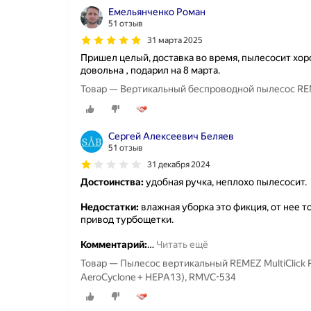
Емельянченко Роман
51 отзыв
31 марта 2025
Пришел целый, доставка во время, пылесосит хор
довольна , подарил на 8 марта.
Товар — Вертикальный беспроводной пылесос REME
Сергей Алексеевич Беляев
51 отзыв
31 декабря 2024
Достоинства:
удобная ручка, неплохо пылесосит.
Недостатки:
влажная уборка это фикция, от нее то
привод турбощетки.
Комментарий:
…
Читать ещё
Товар — Пылесос вертикальный REMEZ MultiClick 
AeroCyclone + HEPA13), RMVC-534