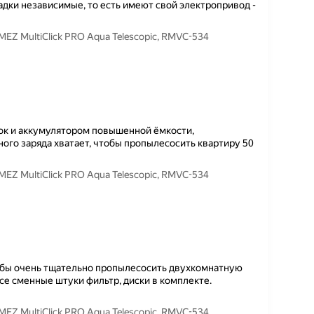
садки независимые, то есть имеют свой электропривод -
Z MultiClick PRO Aqua Telescopic, RMVC-534
ок и аккумулятором повышенной ёмкости,
ного заряда хватает, чтобы пропылесосить квартиру 50
Z MultiClick PRO Aqua Telescopic, RMVC-534
обы очень тщательно пропылесосить двухкомнатную
Все сменные штуки фильтр, диски в комплекте.
Z MultiClick PRO Aqua Telescopic, RMVC-534