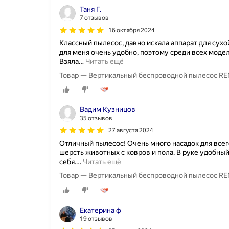
Таня Г.
7 отзывов
16 октября 2024
Классный пылесос, давно искала аппарат для сух
для меня очень удобно, поэтому среди всех моде
Взяла
…
Читать ещё
Товар — Вертикальный беспроводной пылесос REME
Вадим Кузницов
35 отзывов
27 августа 2024
Отличный пылесос! Очень много насадок для все
шерсть животных с ковров и пола. В руке удобны
себя.
…
Читать ещё
Товар — Вертикальный беспроводной пылесос REME
Екатерина ф
19 отзывов