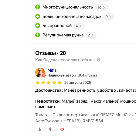
Многофункциональность
10
Большое количество насадок
9
Беспроводной
4
Регулируемая ручка
2
Отзывы
·
20
Как Яндекс проверяет отзывы
Mihail
Надёжный автор
364 отзыва
20 августа 2025
Достоинства:
Манёвренность, удобство , качеств
Недостатки:
Малый заряд , максимальной мощност
помешает
Товар — Пылесос вертикальный REMEZ MultiClick 
AeroCyclone + HEPA13), RMVC-534