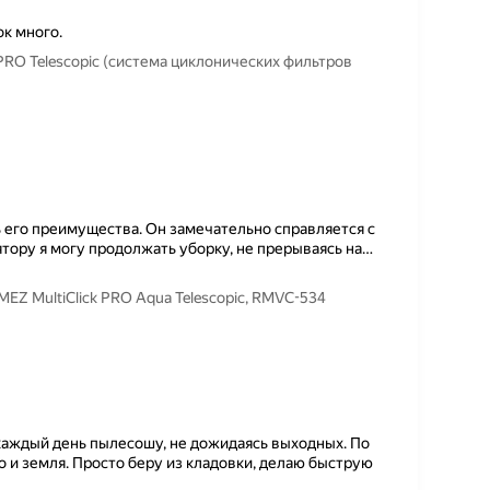
ок много.
PRO Telescopic (система циклонических фильтров
 его преимущества. Он замечательно справляется с
тору я могу продолжать уборку, не прерываясь на
…
Z MultiClick PRO Aqua Telescopic, RMVC-534
каждый день пылесошу, не дожидаясь выходных. По
 и земля. Просто беру из кладовки, делаю быструю