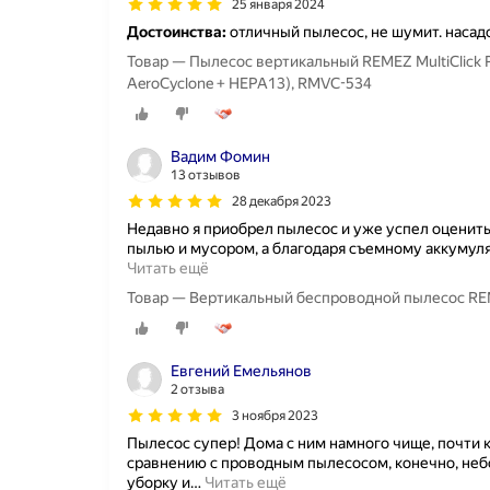
25 января 2024
Достоинства:
отличный пылесос, не шумит. насад
Товар — Пылесос вертикальный REMEZ MultiClick 
AeroCyclone + HEPA13), RMVC-534
Вадим Фомин
13 отзывов
28 декабря 2023
Недавно я приобрел пылесос и уже успел оценить
пылью и мусором, а благодаря съемному аккумуля
Читать ещё
Товар — Вертикальный беспроводной пылесос REME
Евгений Емельянов
2 отзыва
3 ноября 2023
Пылесос супер! Дома с ним намного чище, почти 
сравнению с проводным пылесосом, конечно, небо
уборку и
…
Читать ещё