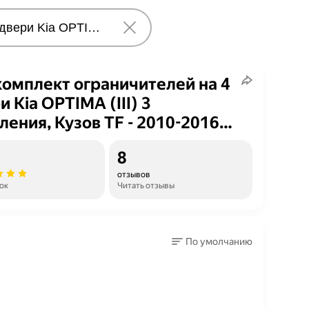
омплект ограничителей на 4
и Kia OPTIMA (III) 3
ления, Кузов TF - 2010-2016.
лект ремонта фиксаторов
8
Кия Оптима. TYPE 14019
отзывов
ок
Читать отзывы
По умолчанию