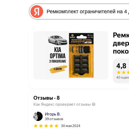
Ремк
двер
поко
Комп
4,8
Киа 
40 оцен
Отзывы
·
8
Как Яндекс проверяет отзывы
Игорь В.
39 отзывов
30 мая 2024