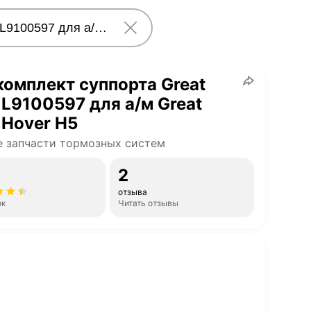
омплект суппорта Great
 L9100597 для а/м Great
 Hover H5
 запчасти тормозных систем
2
отзыва
ок
Читать отзывы