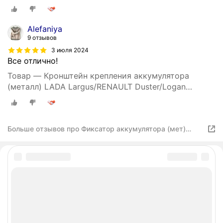
Alefaniya
9 отзывов
3 июля 2024
Все отлично!
Товар — Кронштейн крепления аккумулятора
(металл) LADA Largus/RENAULT Duster/Logan
II/Sandero RENAULT 244382477R | цена за 1 шт
Больше отзывов про Фиксатор аккумулятора (мет)
RENAULT арт. 244382477R