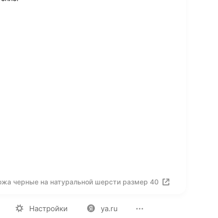
ожа черные на натуральной шерсти размер 40
ия
Вакансии
Лицензия на использование
Политика конф
Настройки
ya.ru