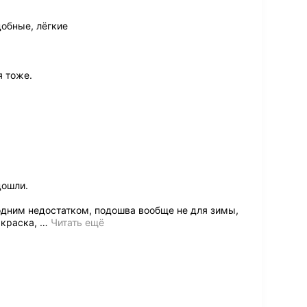
добные, лёгкие
я тоже.
дошли.
одним недостатком, подошва вообще не для зимы,
 краска,
…
Читать ещё