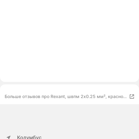
Больше отзывов про Rexant, швпм 2х0.25 мм², красно-
черный (5 м) {01-6101-3-05}
Колумбус