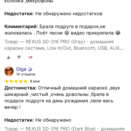
колонка ,микрофоны
Недостатки:
Не обнаружено недостатков
Комментарий:
Брала подруге в подарок,не
жаловалась . Поёт песни 😆 видео прикрепила 😂
Товар — REXUS SD-316 PRO (Gray) - домашняя
караоке система, Line In/Out, Bluetooth, USB, AUX,
аплодиcменты
Olga 🤝
1K отзывов
8 мая
Достоинства:
Отличный домашний караоке ,звук
шикарный ,чистый ,очень довольны ,брала в
подарок подруге на день рождения ,пели весь
вечер !
Недостатки:
Не обнаружено
Товар — REXUS SD-316 PRO (Dark Blue) - домашняя