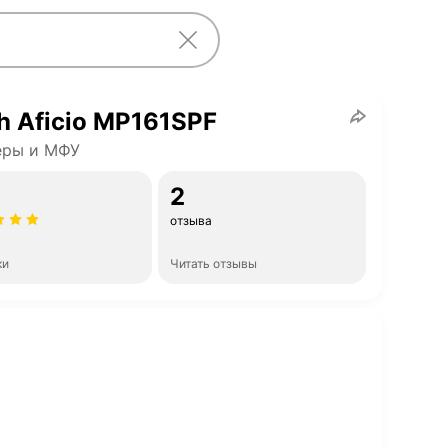
h Aficio MP161SPF
еры и МФУ
2
отзыва
ки
Читать отзывы