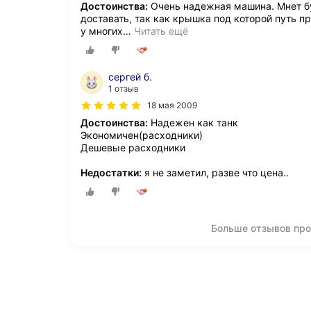
Достоинства:
Очень надежная машина. Мнет бум
доставать, так как крышка под которой путь п
у многих
…
Читать ещё
сергей б.
1 отзыв
18 мая 2009
Достоинства:
Надежен как танк
Экономичен(расходники)
Дешевые расходники
Недостатки:
я не заметил, разве что цена..
Больше отзывов про 