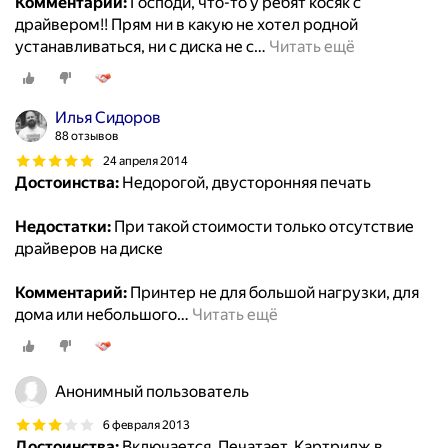
Комментарий:
Господи, что-то у ребят косяк с
драйвером!! Прям ни в какую не хотел родной
устанавливаться, ни с диска не с
…
Читать ещё
Илья Сидоров
88 отзывов
24 апреля 2014
Достоинства:
Недорогой, двусторонняя печать
Недостатки:
При такой стоимости только отсутствие
драйверов на диске
Комментарий:
Принтер не для большой нагрузки, для
дома или небольшого
…
Читать ещё
Анонимный пользователь
6 февраля 2013
Достоинства:
Включается. Печатает. Картридж в