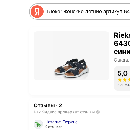
Riek
6430
син
Сандал
5,0
3 оцен
Отзывы
·
2
Как Яндекс проверяет отзывы
Наталья Тюрина
9 отзывов