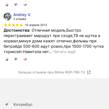
Andrey V.
2 отзыва
10 апреля 2012
Достоинства:
Отличная модель,Быстро
перестраивает маршрут при сходе,ТВ не шутка а
нормал,минуя дома кажет отлично,фильмы при
битрэйде 500-600 идут ровно,при 1500-1700 чутка
тормозят.Навитэла нет
…
Читать ещё
Больше отзывов про Ritmix RGP-786 TV
Колумбус