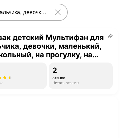
зак детский Мультифан для
чика, девочки, маленький,
ольный, на прогулку, на
арок
2
отзыва
ок
Читать отзывы