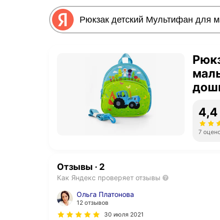
Рюк
маль
дошк
под
4,4
7 оцен
Отзывы
·
2
Как Яндекс проверяет отзывы
Ольга Платонова
12 отзывов
30 июля 2021