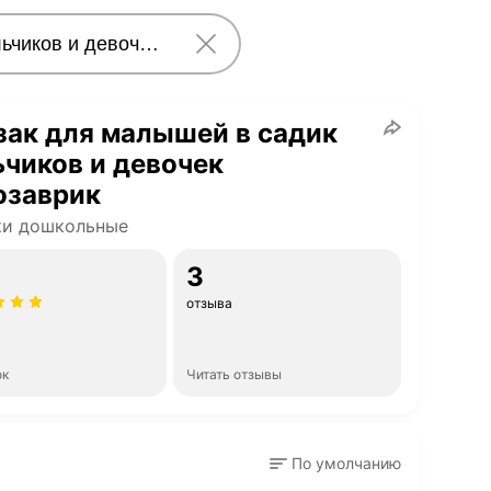
ак для малышей в садик
чиков и девочек
озаврик
ки дошкольные
3
отзыва
ок
Читать отзывы
По умолчанию