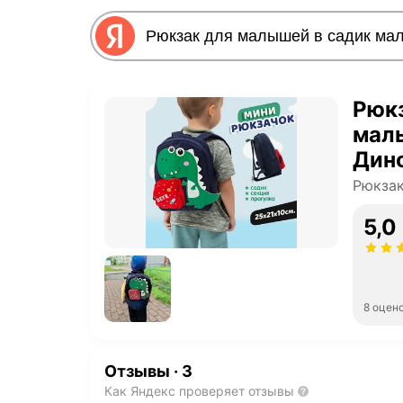
Рюкз
маль
Дин
Рюкза
5,0
8 оцен
Отзывы
·
3
Как Яндекс проверяет отзывы