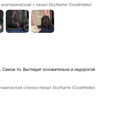
4 анатомический + пенал SkyName (СкайНейм)
 Самое то. Выглядит основательно и недорогой
атомическая спинка+пенал SkyName (СкайНейм)