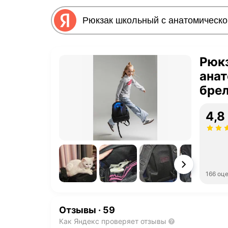
Рюк
анат
бре
4,8
166 оц
Отзывы
·
59
Как Яндекс проверяет отзывы