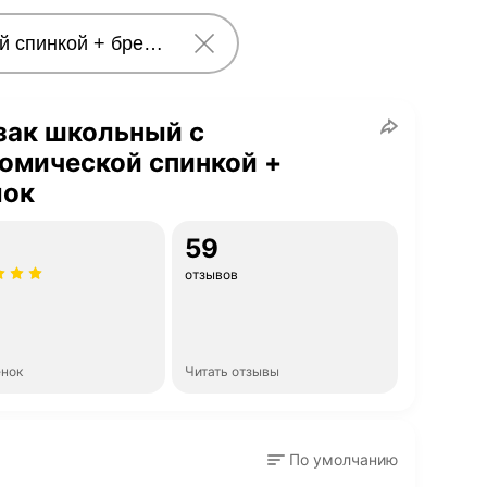
зак школьный с
омической спинкой +
лок
59
отзывов
енок
Читать отзывы
По умолчанию