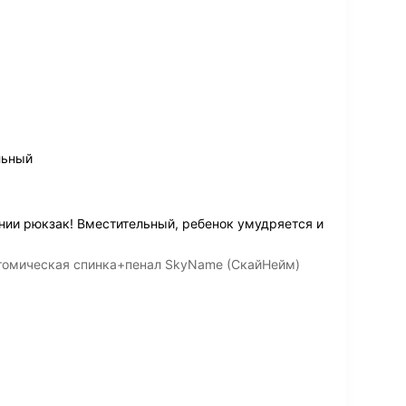
льный
нии рюкзак! Вместительный, ребенок умудряется и
атомическая спинка+пенал SkyName (СкайНейм)