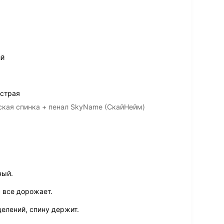
ий
ыстрая
ская спинка + пенал SkyName (СкайНейм)
ный.
с все дорожает.
делений, спину держит.