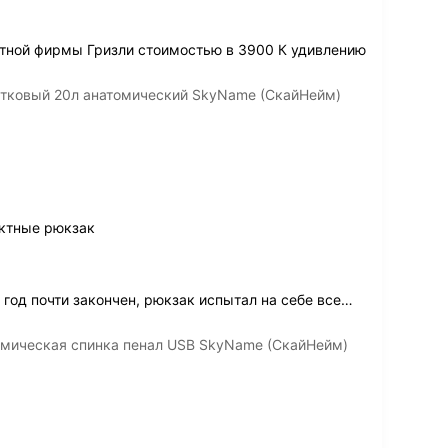
стной фирмы Гризли стоимостью в 3900 К удивлению
стковый 20л анатомический SkyName (СкайНейм)
актные рюкзак
год почти закончен, рюкзак испытал на себе все
…
омическая спинка пенал USB SkyName (СкайНейм)