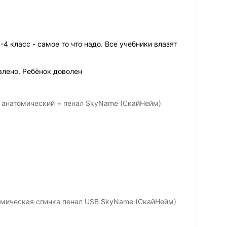
4 класс - самое то что надо. Все учебники влазят
влено. Ребёнок доволен
4 анатомический + пенал SkyName (СкайНейм)
омическая спинка пенал USB SkyName (СкайНейм)