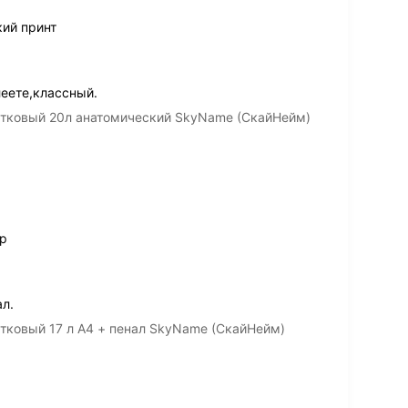
ий принт
еете,классный.
стковый 20л анатомический SkyName (СкайНейм)
ер
л.
тковый 17 л А4 + пенал SkyName (СкайНейм)