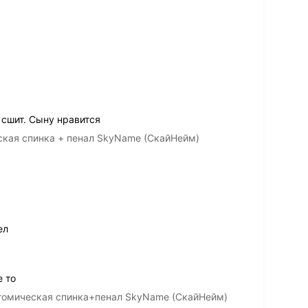
сшит. Сыну нравится
ская спинка + пенал SkyName (СкайНейм)
ел
 то
атомическая спинка+пенал SkyName (СкайНейм)