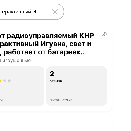
от радиоуправляемый КНР
рактивный Игуана, свет и
, работает от батареек
09432
ы игрушечные
2
отзыва
ки
Читать отзывы