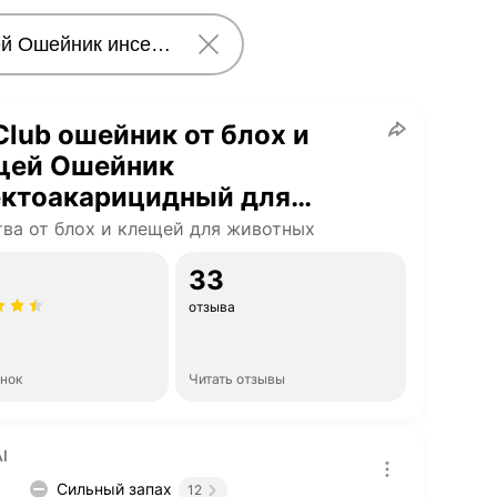
Сlub ошейник от блох и
щей Ошейник
ектоакарицидный для
к 40 см для кошек
ва от блох и клещей для животных
33
отзыва
енок
Читать отзывы
I
Сильный запах
12