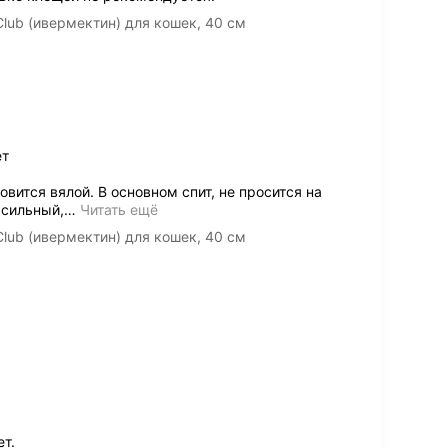
lub (ивермектин) для кошек, 40 см
ет
вится вялой. В основном спит, не просится на
 сильный,
…
Читать ещё
lub (ивермектин) для кошек, 40 см
ет.