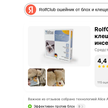
Rolf
кле
инс
коше
Средст
4,4
115 оц
Важное из отзывов собрано технологией Alice A
Эффективен против блох
9