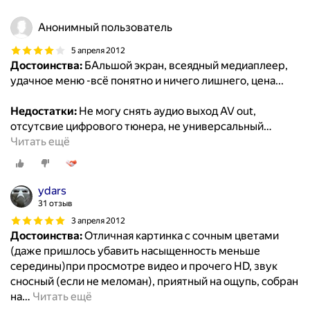
Анонимный пользователь
5 апреля 2012
Достоинства:
БАльшой экран, всеядный медиаплеер,
удачное меню -всё понятно и ничего лишнего, цена...
Недостатки:
Не могу снять аудио выход AV out,
отсутсвие цифрового тюнера, не универсальный
…
Читать ещё
ydars
31 отзыв
3 апреля 2012
Достоинства:
Отличная картинка с сочным цветами
(даже пришлось убавить насыщенность меньше
середины)при просмотре видео и прочего HD, звук
сносный (если не меломан), приятный на ощупь, собран
на
…
Читать ещё