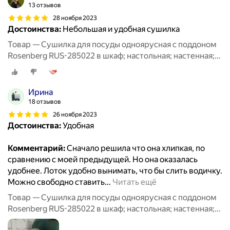
13 отзывов
28 ноября 2023
Достоинства:
Небольшая и удобная сушилка
Товар — Сушилка для посуды одноярусная с поддоном
Rosenberg RUS-285022 в шкаф; настольная; настенная;
для столовых приборов; для стаканов; сушка для
посуды; посудосушитель; металлическая
Ирина
18 отзывов
26 ноября 2023
Достоинства:
Удобная
Комментарий:
Сначало решила что она хлипкая, по
сравнению с моей предыдущей. Но она оказалась
удобнее. Лоток удобно вынимать, что бы слить водичку.
Можно свободно ставить
…
Читать ещё
Товар — Сушилка для посуды одноярусная с поддоном
Rosenberg RUS-285022 в шкаф; настольная; настенная;
для столовых приборов; для стаканов; сушка для