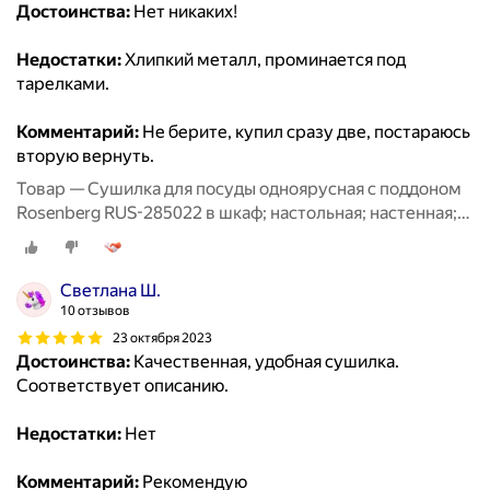
Достоинства:
Нет никаких!
Недостатки:
Хлипкий металл, проминается под
тарелками.
Комментарий:
Не берите, купил сразу две, постараюсь
вторую вернуть.
Товар — Сушилка для посуды одноярусная с поддоном
Rosenberg RUS-285022 в шкаф; настольная; настенная;
для столовых приборов; для стаканов; сушка для
посуды; посудосушитель; металлическая
Светлана Ш.
10 отзывов
23 октября 2023
Достоинства:
Качественная, удобная сушилка.
Соответствует описанию.
Недостатки:
Нет
Комментарий:
Рекомендую