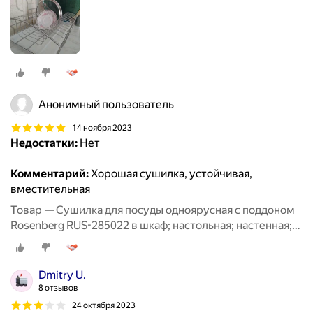
посуды; посудосушитель; металлическая
Анонимный пользователь
14 ноября 2023
Недостатки:
Нет
Комментарий:
Хорошая сушилка, устойчивая,
вместительная
Товар — Сушилка для посуды одноярусная с поддоном
Rosenberg RUS-285022 в шкаф; настольная; настенная;
для столовых приборов; для стаканов; сушка для
посуды; посудосушитель; металлическая
Dmitry U.
8 отзывов
24 октября 2023