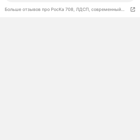
Больше отзывов про РосКа 708, ЛДСП, современный
стиль, белый, 70,8x33x140 см