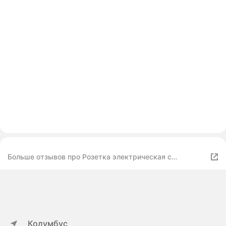
Больше отзывов про Розетка электрическая с
Usb/Type-C, 1 пост 16А, цвет белый
Колумбус