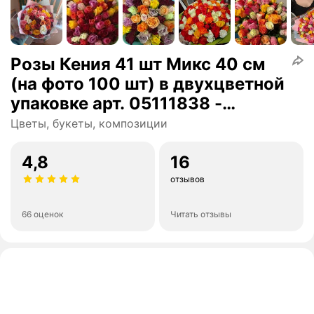
Розы Кения 41 шт Микс 40 см
(на фото 100 шт) в двухцветной
упаковке арт. 05111838 -
Просто роза ру st hi po kr ak
Цветы, букеты, композиции
4,8
16
отзывов
66 оценок
Читать отзывы