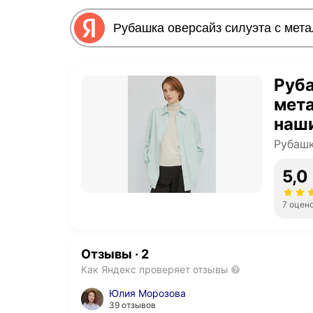
Руба
мет
наши
XL 
Рубашк
5,0
7 оцен
Отзывы
·
2
Как Яндекс проверяет отзывы
Юлия Морозова
39 отзывов