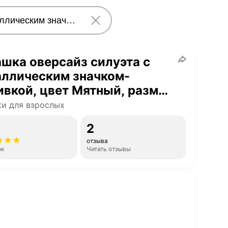
шка оверсайз силуэта с
аллическим значком-
вкой, цвет Мятный, размер
02433114Y013
и для взрослых
2
отзыва
ок
Читать отзывы