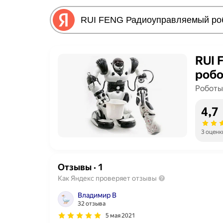
RUI 
робо
Роботы
4,7
3 оценк
Отзывы
·
1
Как Яндекс проверяет отзывы
Bладимир В
32 отзыва
5 мая 2021