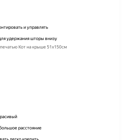
онтировать и управлять
для удержания шторы внизу
топечатью Кот на крыше 51х150см
красивый
 большое расстояние
вать,легко крепить