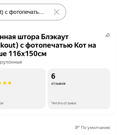
нная штора Блэкаут
ckout) с фотопечатью Кот на
ше 116х150см
рулонные
6
отзывов
ок
Читать отзывы
По умолчанию