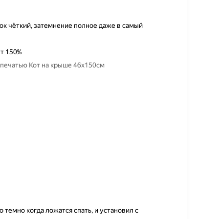
нок чёткий, затемнение полное даже в самый
т 150%
топечатью Кот на крыше 46х150см
 темно когда ложатся спать, и установил с