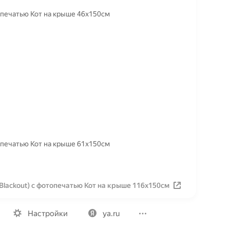
топечатью Кот на крыше 46х150см
топечатью Кот на крыше 61х150см
Blackout) с фотопечатью Кот на крыше 116х150см
Вакансии
Лицензия на использование
Политика конфид
Настройки
ya.ru