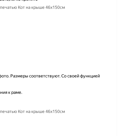
топечатью Кот на крыше 46х150см
 фото. Размеры соответствуют. Со своей функцией
ния к раме.
топечатью Кот на крыше 46х150см