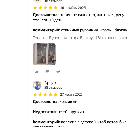
48 отзывов
16 декабря 2025
Достоинства:
отличное качество, плотные , рису
солнечный день
Комментарий:
отличные рулонные шторы , блэкау
Товар — Рулонная штора Блэкаут (Blackout) с фо
Артур
58 отзывов
27 марта 2025
Достоинства:
красивые
Недостатки:
не обнаружил
Комментарий:
повесил в детской, чтоб летом было