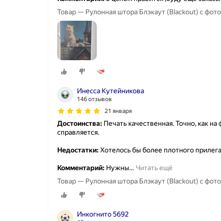
Товар — Рулонная штора Блэкаут (Blackout) с фо
Инесса Кутейникова
146 отзывов
21 января
Достоинства:
Печать качественная. Точно, как на
справляется.
Недостатки:
Хотелось бы более плотного прилега
Комментарий:
Нужны
…
Читать ещё
Товар — Рулонная штора Блэкаут (Blackout) с фо
Инкогнито 5692