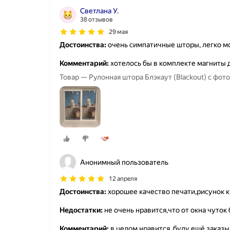
Светлана У.
38 отзывов
29 мая
Достоинства:
очень симпатичные шторы, легко м
Комментарий:
хотелось бы в комплекте магниты 
Товар — Рулонная штора Блэкаут (Blackout) с фо
Анонимный пользователь
12 апреля
Достоинства:
хорошее качество печати,рисунок 
Недостатки:
не очень нравится,что от окна чуток
Комментарий:
в целом нравится ,буду ещё заказы