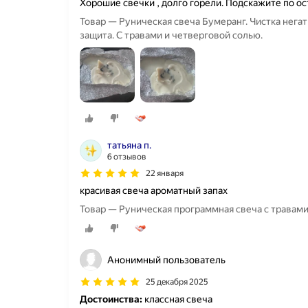
Хорошие свечки , долго горели. Подскажите по ос
Товар — Руническая свеча Бумеранг. Чистка негат
защита. С травами и четверговой солью.
татьяна п.
6 отзывов
22 января
красивая свеча ароматный запах
Товар — Руническая программная свеча с травами
Анонимный пользователь
25 декабря 2025
Достоинства:
классная свеча