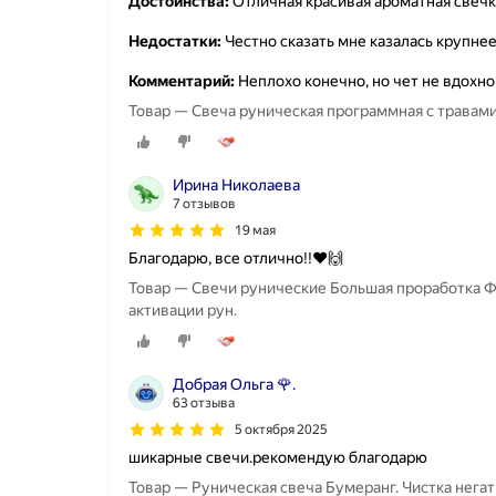
Достоинства:
Отличная красивая ароматная свечк
Недостатки:
Честно сказать мне казалась крупне
Комментарий:
Неплохо конечно, но чет не вдохн
Товар — Свеча руническая программная с травам
Ирина Николаева
7 отзывов
19 мая
Благодарю, все отлично!!♥️🙌
Товар — Свечи рунические Большая проработка Фи
активации рун.
Добрая Ольга 🌹.
63 отзыва
5 октября 2025
шикарные свечи.рекомендую благодарю
Товар — Руническая свеча Бумеранг. Чистка негат