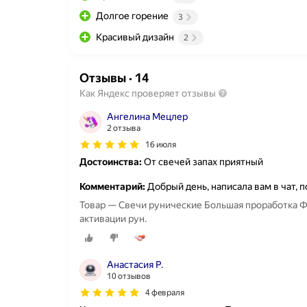
Долгое горение
3
Красивый дизайн
2
Отзывы
·
14
Как Яндекс проверяет отзывы
Ангелина Мецлер
2 отзыва
16 июля
Достоинства:
От свечей запах приятный
Комментарий:
Добрый день, написала вам в чат, 
Товар — Свечи рунические Большая проработка Фи
активации рун.
Анастасия Р.
10 отзывов
4 февраля