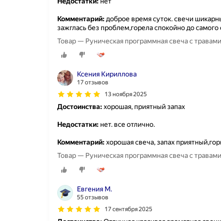
Недостатки:
нет
Комментарий:
доброе время суток. свечи шикарны
зажглась без проблем,горела спокойно до самого 
Товар — Руническая программная свеча с травам
Ксения Кириллова
17 отзывов
13 ноября 2025
Достоинства:
хорошая, приятный запах
Недостатки:
нет. все отлично.
Комментарий:
хорошая свеча, запах приятный,гор
Товар — Руническая программная свеча с травам
Евгения М.
55 отзывов
17 сентября 2025