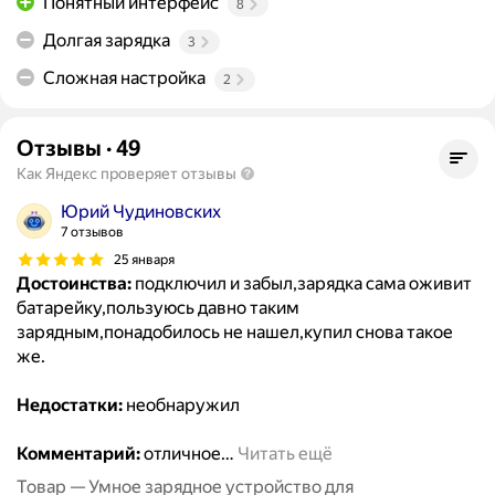
Понятный интерфейс
8
Долгая зарядка
3
Сложная настройка
2
Отзывы
·
49
Как Яндекс проверяет отзывы
Юрий Чудиновских
7 отзывов
25 января
Достоинства:
подключил и забыл,зарядка сама оживит
батарейку,пользуюсь давно таким
зарядным,понадобилось не нашел,купил снова такое
же.
Недостатки:
необнаружил
Комментарий:
отличное
…
Читать ещё
Товар — Умное зарядное устройство для