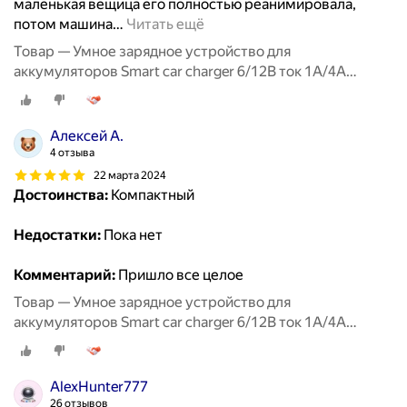
маленькая вещица его полностью реанимировала,
потом машина
…
Читать ещё
Товар — Умное зарядное устройство для
аккумуляторов Smart car charger 6/12В ток 1А/4А
RUNWAY
Алексей А.
4 отзыва
22 марта 2024
Достоинства:
Компактный
Недостатки:
Пока нет
Комментарий:
Пришло все целое
Товар — Умное зарядное устройство для
аккумуляторов Smart car charger 6/12В ток 1А/4А
RUNWAY
AlexHunter777
26 отзывов