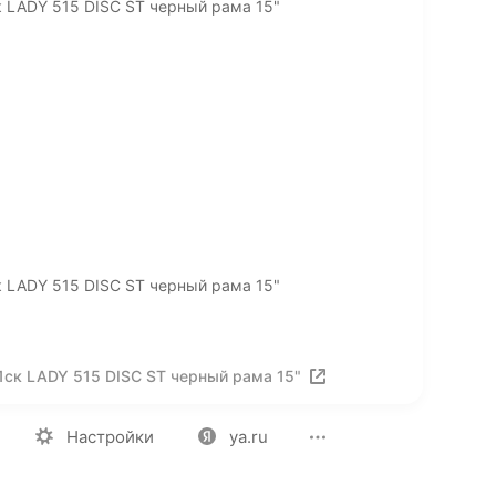
к LADY 515 DISC ST черный рама 15"
к LADY 515 DISC ST черный рама 15"
1ск LADY 515 DISC ST черный рама 15"
ия
Вакансии
Лицензия на использование
Политика конф
Настройки
ya.ru