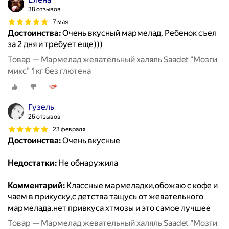
38 отзывов
7 мая
Достоинства:
Очень вкусный мармелад. Ребенок съел
за 2 дня и требует еще)))
Товар — Мармелад жевательный халяль Saadet "Мозги
микс" 1кг без глютена
Гузель
26 отзывов
23 февраля
Достоинства:
Очень вкусные
Недостатки:
Не обнаружила
Комментарий:
Классные мармеладки,обожаю с кофе и
чаем в прикуску,с детства тащусь от жевательного
мармелада,нет привкуса хтмозы и это самое лучшее
Товар — Мармелад жевательный халяль Saadet "Мозги