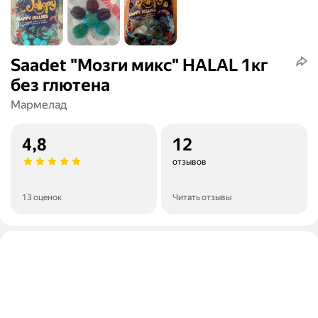
Saadet "Мозги микс" HALAL 1кг
без глютена
Мармелад
4,8
12
отзывов
13 оценок
Читать отзывы