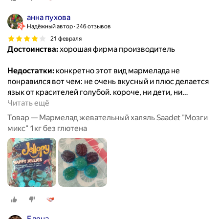
анна пухова
Надёжный автор
246 отзывов
21 февраля
Достоинства:
хорошая фирма производитель
Недостатки:
конкретно этот вид мармелада не
понравился вот чем: не очень вкусный и плюс делается
язык от красителей голубой. короче, ни дети, ни
…
Читать ещё
Товар — Мармелад жевательный халяль Saadet "Мозги
микс" 1кг без глютена
Елена