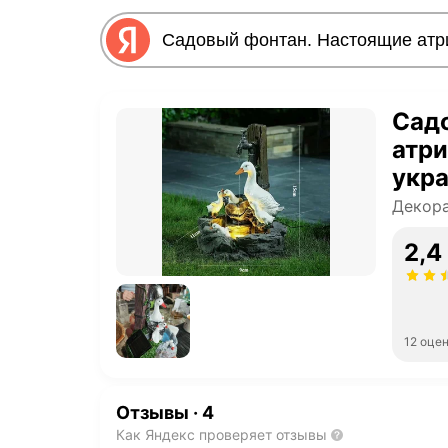
Сад
атри
укра
свет
Декора
2,4
12 оце
Отзывы
·
4
Как Яндекс проверяет отзывы