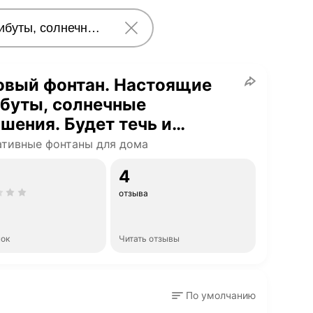
овый фонтан. Настоящие
буты, солнечные
шения. Будет течь и
иться
тивные фонтаны для дома
4
отзыва
нок
Читать отзывы
По умолчанию