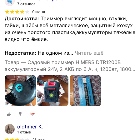
7 отзывов
9 июня
Достоинства:
Триммер выглядит мощно, втулки,
гайки, шайбы всё металлическое, защитный кожух
из очень толстого пластика,аккумуляторы тяжёлые
видно что ёмкие.
Недостатки:
На одном из
…
Читать ещё
Товар — Садовый триммер HIMERS DTR1200B
аккумуляторный 24V, 2 АКБ по 6 А. ч, 1200вт, 18000
об/мин
oldtimer К.
1 отзыв
25 мая