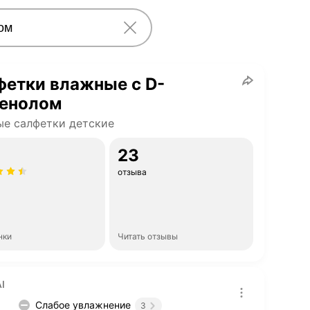
етки влажные с D-
тенолом
е салфетки детские
23
отзыва
нки
Читать отзывы
I
Слабое увлажнение
3