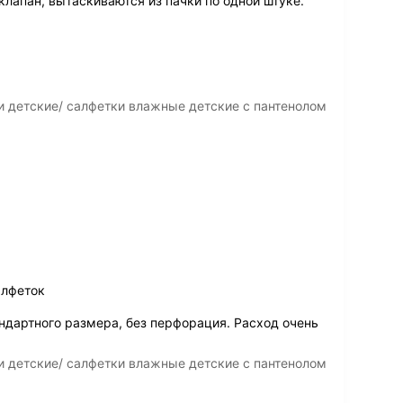
лапан, вытаскиваются из пачки по одной штуке.
 детские/ салфетки влажные детские с пантенолом
алфеток
ндартного размера, без перфорация. Расход очень
 детские/ салфетки влажные детские с пантенолом