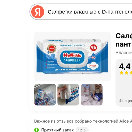
Салф
пан
Влажны
4,4
44 оце
Важное из отзывов собрано технологией Alice A
Приятный запах
12