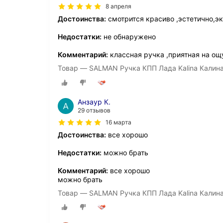
8 апреля
Достоинства:
смотрится красиво ,эстетично,э
Недостатки:
не обнаружено
Комментарий:
классная ручка ,приятная на ощ
Товар — SALMAN Ручка КПП Лада Kalina Калин
Анзаур К.
29 отзывов
16 марта
Достоинства:
все хорошо
Недостатки:
можно брать
Комментарий:
все хорошо
можно брать
Товар — SALMAN Ручка КПП Лада Kalina Калин