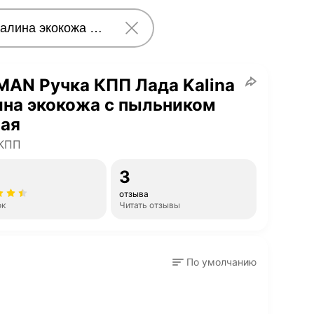
AN Ручка КПП Лада Kalina
на экокожа с пыльником
ная
 КПП
3
отзыва
ок
Читать отзывы
По умолчанию