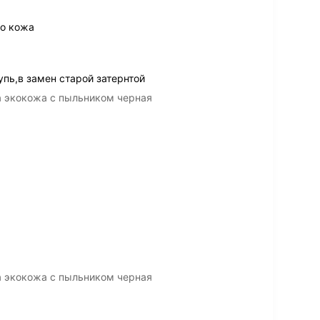
ко кожа
упь,в замен старой затернтой
а экокожа с пыльником черная
а экокожа с пыльником черная