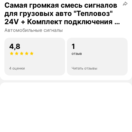
Самая громкая смесь сигналов
для грузовых авто "Тепловоз"
24V + Комплект подключения /
Батя на районе Black Style +
Автомобильные сигналы
Дерзкий малый 24В / 4 улитки
4,8
1
отзыв
4 оценки
Читать отзывы