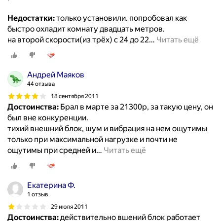
Недостатки:
только установили. попробовал как
быстро охладит комнату двадцать метров.
на второй скорости(из трёх) с 24 до 22
…
Читать ещё
Андрей Маяков
44 отзыва
18 сентября 2011
Достоинства:
Брал в марте за 21300р, за такую цену, он
был вне конкуренции.
тихий внешний блок, шум и вибрация на нем ощутимы
только при максимальной нагрузке и почти не
ощутимы при средней и
…
Читать ещё
Екатерина Ф.
1 отзыв
29 июля 2011
Достоинства:
действительно вшений блок работает