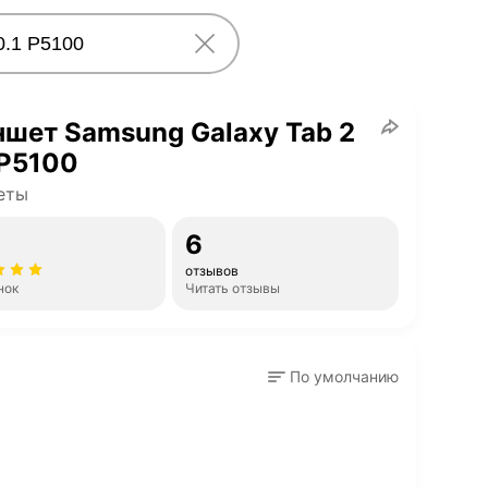
шет Samsung Galaxy Tab 2
 P5100
еты
6
отзывов
нок
Читать отзывы
По умолчанию