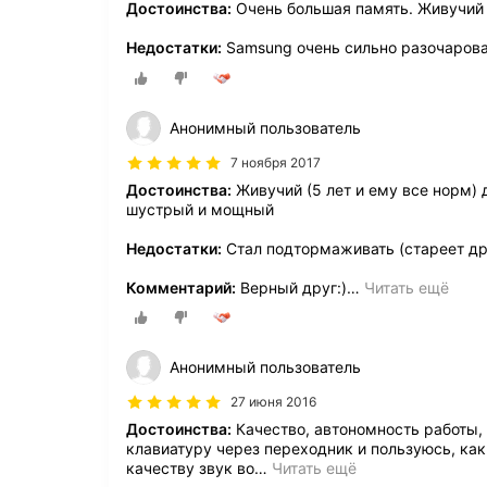
Достоинства:
Очень большая память. Живучий 
Недостатки:
Samsung очень сильно разочаровал
Анонимный пользователь
7 ноября 2017
Достоинства:
Живучий (5 лет и ему все норм) 
шустрый и мощный
Недостатки:
Стал подтормаживать (стареет др
Комментарий:
Верный друг:)
…
Читать ещё
Анонимный пользователь
27 июня 2016
Достоинства:
Качество, автономность работы,
клавиатуру через переходник и пользуюсь, ка
качеству звук во
…
Читать ещё