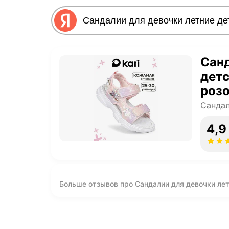
Санд
детс
розо
Сандал
4,9
Больше отзывов про Сандалии для девочки лет
натуральная кожа