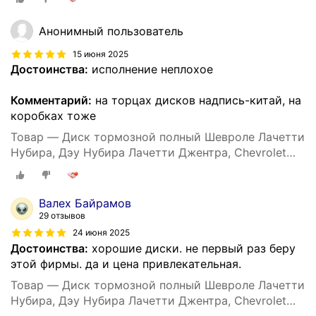
Hi-Q SD3033, 96549630, DF7381
Анонимный пользователь
15 июня 2025
Достоинства:
исполнение неплохое
Комментарий:
на торцах дисков надпись-китай, на
коробках тоже
Товар — Диск тормозной полный Шевроле Лачетти
Нубира, Дэу Нубира Лачетти Джентра, Chevrolet
Lacetti Nubira, Daewoo Nubira Lacetti Gentra, Sangsin
Hi-Q SD3033, 96549630, DF7381
Валех Байрамов
29 отзывов
24 июня 2025
Достоинства:
хорошие диски. не первый раз беру
этой фирмы. да и цена привлекательная.
Товар — Диск тормозной полный Шевроле Лачетти
Нубира, Дэу Нубира Лачетти Джентра, Chevrolet
Lacetti Nubira, Daewoo Nubira Lacetti Gentra, Sangsin