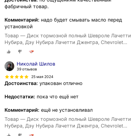
фабричный товар.
Комментарий:
надо будет смывать масло перед
установкой
Товар — Диск тормозной полный Шевроле Лачетти
Нубира, Дэу Нубира Лачетти Джентра, Chevrolet
Lacetti Nubira, Daewoo Nubira Lacetti Gentra, Sangsin
Hi-Q SD3033, 96549630, DF7381
Николай Шилов
39 отзывов
25 мая 2024
Достоинства:
упакован отлично
Недостатки:
пока что ещё нет
Комментарий:
ещё не установливал
Товар — Диск тормозной полный Шевроле Лачетти
Нубира, Дэу Нубира Лачетти Джентра, Chevrolet
Lacetti Nubira, Daewoo Nubira Lacetti Gentra, Sangsin