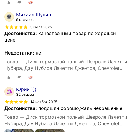
Hi-Q SD3033, 96549630, DF7381
Михаил Шунин
9 отзывов
9 июля 2025
Достоинства:
качественный товар по хорошей
цене
Недостатки:
нет
Товар — Диск тормозной полный Шевроле Лачетти
Нубира, Дэу Нубира Лачетти Джентра, Chevrolet
Lacetti Nubira, Daewoo Nubira Lacetti Gentra, Sangsin
Hi-Q SD3033, 96549630, DF7381
Юрий )))
32 отзыва
14 ноября 2025
Достоинства:
подошли хорошо,жаль некрашеные.
Товар — Диск тормозной полный Шевроле Лачетти
Нубира, Дэу Нубира Лачетти Джентра, Chevrolet
Lacetti Nubira, Daewoo Nubira Lacetti Gentra, Sangsin