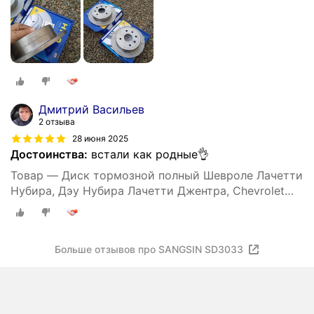
Hi-Q SD3033, 96549630, DF7381
Дмитрий Васильев
2 отзыва
28 июня 2025
Достоинства:
встали как родные👌
Товар — Диск тормозной полный Шевроле Лачетти
Нубира, Дэу Нубира Лачетти Джентра, Chevrolet
Lacetti Nubira, Daewoo Nubira Lacetti Gentra, Sangsin
Hi-Q SD3033, 96549630, DF7381
Больше отзывов про SANGSIN SD3033