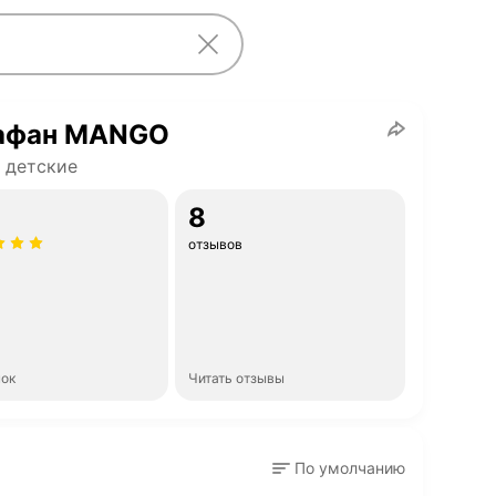
афан MANGO
 детские
8
отзывов
нок
Читать отзывы
По умолчанию