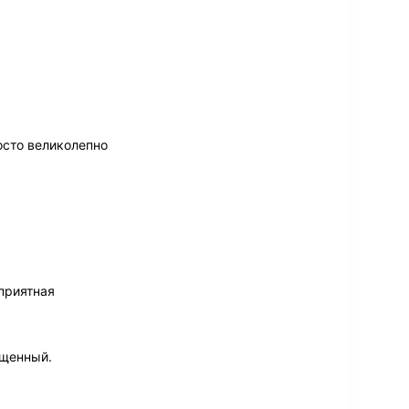
осто великолепно
приятная
ыщенный.