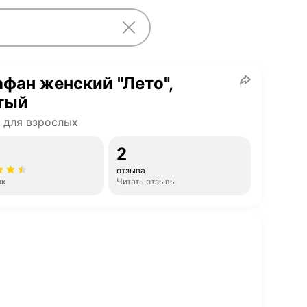
фан женский "Лето",
тый
 для взрослых
2
отзыва
ок
Читать отзывы