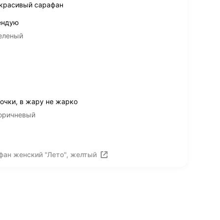
 красивый сарафан
ендую
, зеленый
очки, в жару не жарко
52, коричневый
фан женский "Лето", желтый