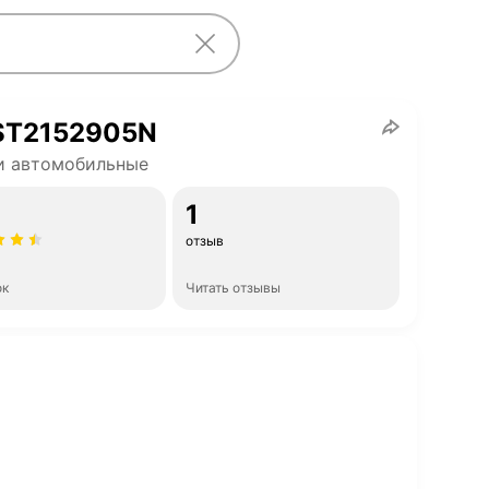
 ST2152905N
и автомобильные
1
отзыв
ок
Читать отзывы