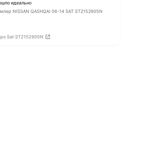
ошло идеально
бампер NISSAN QASHQAI 06-14 SAT ST2152905N
про Sat ST2152905N