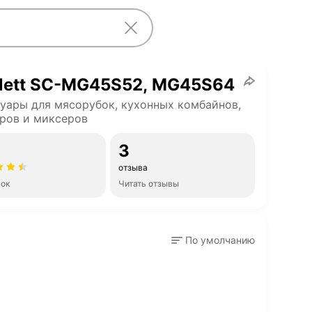
rlett SC-MG45S52, MG45S64
уары для мясорубок, кухонных комбайнов,
ров и миксеров
3
отзыва
нок
Читать отзывы
По умолчанию