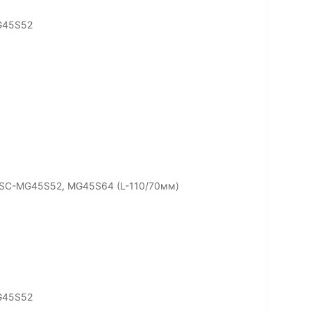
G45S52
t SC-MG45S52, MG45S64 (L-110/70мм)
G45S52