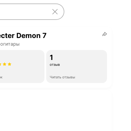
cter Demon 7
рогитары
1
отзыв
ок
Читать отзывы