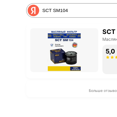
SCT
Масля
5,0
Больше отзыво