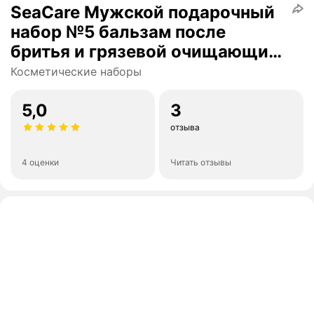
SeaCare Мужской подарочный
набор №5 бальзам после
бритья и грязевой очищающий
гель для лица с минералами
Косметические наборы
5,0
3
отзыва
4 оценки
Читать отзывы