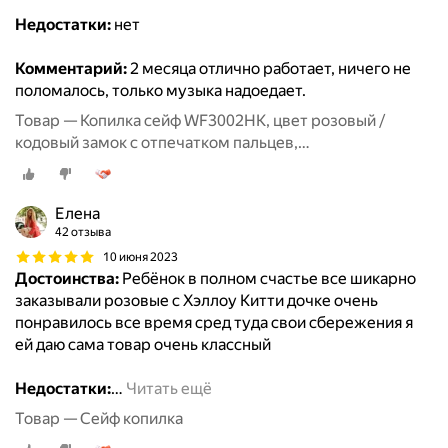
Недостатки:
нет
Комментарий:
2 месяца отлично работает, ничего не
поломалось, только музыка надоедает.
Товар — Копилка сейф WF3002HK, цвет розовый /
кодовый замок с отпечатком пальцев,
купюроприемник, звук, свет / копилка для денег
детская
Елена
42 отзыва
10 июня 2023
Достоинства:
Ребёнок в полном счастье все шикарно
заказывали розовые с Хэллоу Китти дочке очень
понравилось все время сред туда свои сбережения я
ей даю сама товар очень классный
Недостатки:
…
Читать ещё
Товар — Сейф копилка