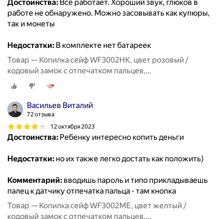
Достоинства:
Всё работает. Хороший звук, глюков в
работе не обнаружено. Можно засовывать как купюры,
так и монеты
Недостатки:
В комплекте нет батареек
Товар — Копилка сейф WF3002HK, цвет розовый /
кодовый замок с отпечатком пальцев,
купюроприемник, звук, свет / копилка для денег
детская
Васильев Виталий
72 отзыва
12 октября 2023
Достоинства:
Ребенку интересно копить деньги
Недостатки:
но их также легко достать как положить)
Комментарий:
вводишь пароль и типо прикладываешь
палец к датчику отпечатка пальца - там кнопка
Товар — Копилка сейф WF3002ME, цвет желтый /
кодовый замок с отпечатком пальцев,