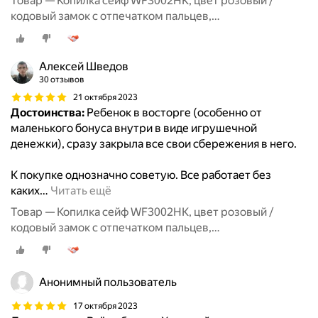
Товар — Копилка сейф WF3002HK, цвет розовый /
кодовый замок с отпечатком пальцев,
купюроприемник, звук, свет / копилка для денег
детская
Алексей Шведов
30 отзывов
21 октября 2023
Достоинства:
Ребенок в восторге (особенно от
маленького бонуса внутри в виде игрушечной
денежки), сразу закрыла все свои сбережения в него.
К покупке однозначно советую. Все работает без
каких
…
Читать ещё
Товар — Копилка сейф WF3002HK, цвет розовый /
кодовый замок с отпечатком пальцев,
купюроприемник, звук, свет / копилка для денег
детская
Анонимный пользователь
17 октября 2023