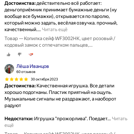
Достоинства:
действительно всё работает:
деньгоприёмник принимает бумажные деньги (ну
вообще все бумажки), открывается по паролю,
который можно задать, весёлая озвучка. прочный,
качественный.
…
Читать ещё
Товар — Копилка сейф WF3002HK, цвет розовый /
кодовый замок с отпечатком пальцев,
купюроприемник, звук, свет / копилка для денег
детская
Лёша Иванцов
60 отзывов
30 октября 2023
Достоинства:
Качественная игрушка. Все детали
хорошо подогнаны. Пластик приятный на ощупь.
Музыкальные сигналы не раздражают, а наоборот
радуют
Недостатки:
Игрушка "прожорлива". Поедает
…
Читать
ещё