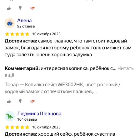
купюроприемник, звук, свет / копилка для денег
детская
Алена
92 отзыва
10 октября 2023
Достоинства:
самое главное, что там стоит кодовый
замок, благодаря которому ребенок толь о может сам
туда залезть. очень хорошая задумка
Комментарий:
интересная копилка. ребёнок с
…
Читать
ещё
Товар — Копилка сейф WF3002HK, цвет розовый /
кодовый замок с отпечатком пальцев,
купюроприемник, звук, свет / копилка для денег
детская
Людмила Шевцова
164 отзыва
10 октября 2023
Достоинства:
хороший сейф, ребёнок счастлив