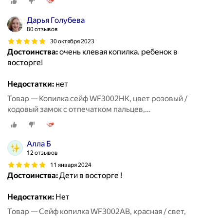
Дарья Голубева
80 отзывов
30 октября 2023
Достоинства:
очень клевая копилка. ребенок в
восторге!
Недостатки:
нет
Товар — Копилка сейф WF3002HK, цвет розовый /
кодовый замок с отпечатком пальцев,
купюроприемник, звук, свет / копилка для денег
детская
Алла Б
12 отзывов
11 января 2024
Достоинства:
Дети в восторге !
Недостатки:
Нет
Товар — Сейф копилка WF3002AB, красная / свет,