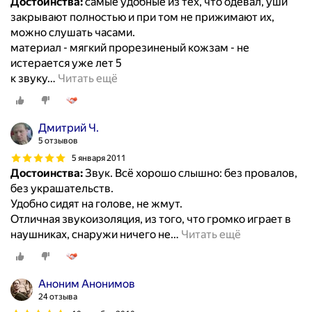
Достоинства:
самые удобные из тех, что одевал, уши
закрывают полностью и при том не прижимают их,
можно слушать часами.
материал - мягкий прорезиненый кожзам - не
истерается уже лет 5
к звуку
…
Читать ещё
Дмитрий Ч.
5 отзывов
5 января 2011
Достоинства:
Звук. Всё хорошо слышно: без провалов,
без украшательств.
Удобно сидят на голове, не жмут.
Отличная звукоизоляция, из того, что громко играет в
наушниках, снаружи ничего не
…
Читать ещё
Аноним Анонимов
24 отзыва