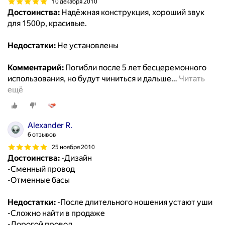
10 декабря 2010
Достоинства:
Надёжная конструкция, хороший звук
для 1500р, красивые.
Недостатки:
Не установлены
Комментарий:
Погибли после 5 лет бесцеремонного
использования, но будут чиниться и дальше
…
Читать
ещё
Alexander R.
6 отзывов
25 ноября 2010
Достоинства:
-Дизайн
-Сменный провод
-Отменные басы
Недостатки:
-После длительного ношения устают уши
-Сложно найти в продаже
-Дорогой провод